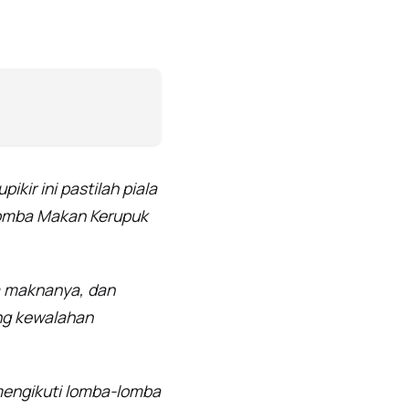
ikir ini pastilah piala
1 Lomba Makan Kerupuk
a maknanya, dan
ng kewalahan
 mengikuti lomba-lomba