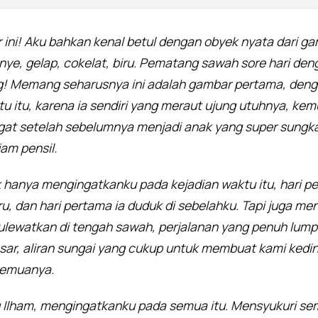
ni! Aku bahkan kenal betul dengan obyek nyata dari gam
anye, gelap, cokelat, biru. Pematang sawah sore hari de
g! Memang seharusnya ini adalah gambar pertama, deng
tu itu, karena ia sendiri yang meraut ujung utuhnya, k
at setelah sebelumnya menjadi anak yang super sung
am pensil.
k hanya mengingatkanku pada kejadian waktu itu, hari p
ru, dan hari pertama ia duduk di sebelahku. Tapi juga m
 kulewatkan di tengah sawah, perjalanan yang penuh lumpu
ar, aliran sungai yang cukup untuk membuat kami kedin
 Semuanya.
 Ilham, mengingatkanku pada semua itu. Mensyukuri sem