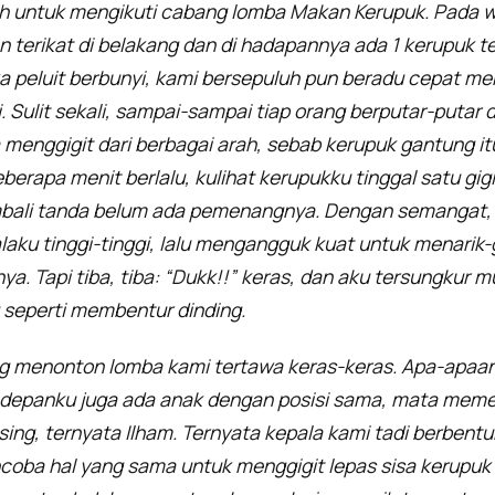
lih untuk mengikuti cabang lomba Makan Kerupuk. Pada 
n terikat di belakang dan di hadapannya ada 1 kerupuk 
ika peluit berbunyi, kami bersepuluh pun beradu cepat m
 Sulit sekali, sampai-sampai tiap orang berputar-putar d
menggigit dari berbagai arah, sebab kerupuk gantung i
berapa menit berlalu, kulihat kerupukku tinggal satu gigit
bali tanda belum ada pemenangnya. Dengan semangat, ak
u tinggi-tinggi, lalu mengangguk kuat untuk menarik-gi
ya. Tapi tiba, tiba: “Dukk!!” keras, dan aku tersungkur m
 seperti membentur dinding.
g menonton lomba kami tertawa keras-keras. Apa-apaan.
di depanku juga ada anak dengan posisi sama, mata mem
ng, ternyata Ilham. Ternyata kepala kami tadi berbentu
ba hal yang sama untuk menggigit lepas sisa kerupuk te