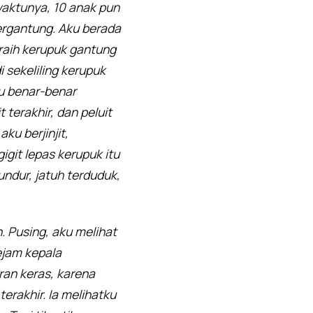
waktunya, 10 anak pun
tergantung. Aku berada
eraih kerupuk gantung
i sekeliling kerupuk
tu benar-benar
 terakhir, dan peluit
u berjinjit,
git lepas kerupuk itu
undur, jatuh terduduk,
 Pusing, aku melihat
ejam kepala
ran keras, karena
rakhir. Ia melihatku