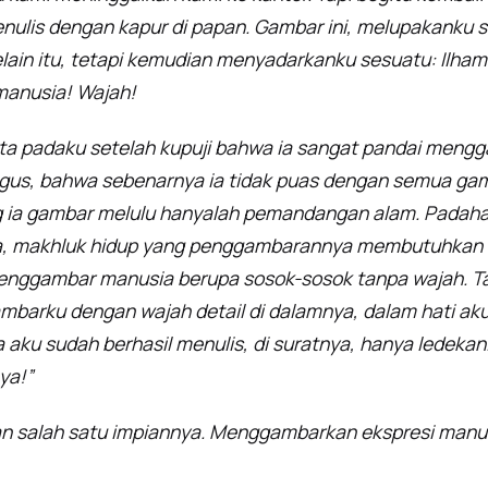
ulis dengan kapur di papan. Gambar ini, melupakanku se
lain itu, tetapi kemudian menyadarkanku sesuatu: Ilham
anusia! Wajah!
rita padaku setelah kupuji bahwa ia sangat pandai men
us, bahwa sebenarnya ia tidak puas dengan semua gam
 ia gambar melulu hanyalah pemandangan alam. Padahal 
 makhluk hidup yang penggambarannya membutuhkan ke
menggambar manusia berupa sosok-sosok tanpa wajah. Ta
ambarku dengan wajah detail di dalamnya, dalam hati ak
 aku sudah berhasil menulis, di suratnya, hanya ledekan.
ya!”
an salah satu impiannya. Menggambarkan ekspresi manu