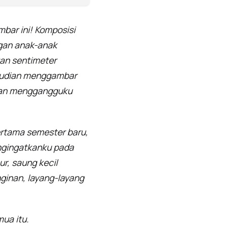
bar ini! Komposisi
ngan anak-anak
an sentimeter
emudian menggambar
kan menggangguku
ertama semester baru,
engingatkanku pada
r, saung kecil
ginan, layang-layang
ua itu.