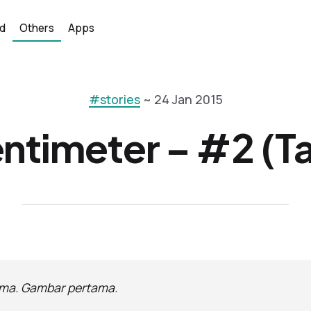
d
Others
Apps
#stories
~ 24 Jan 2015
entimeter – #2 (T
ama. Gambar pertama.