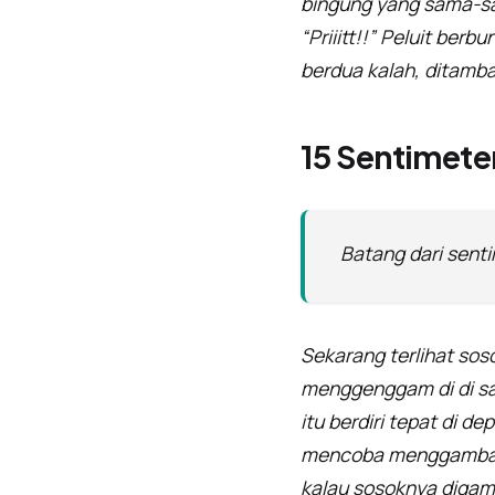
bingung yang sama-sa
“Priiitt!!” Peluit ber
berdua kalah, ditamb
15 Sentimete
Batang dari senti
Sekarang terlihat soso
menggenggam di di sa
itu berdiri tepat di d
mencoba menggambarka
kalau sosoknya digamba