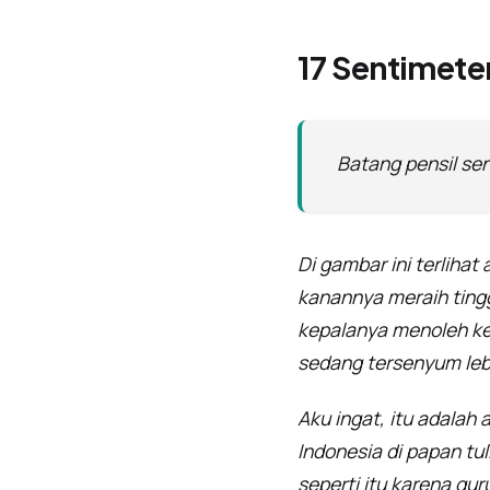
17 Sentimete
Batang pensil se
Di gambar ini terliha
kanannya meraih tingg
kepalanya menoleh ke 
sedang tersenyum leba
Aku ingat, itu adalah
Indonesia di papan tu
seperti itu karena gu