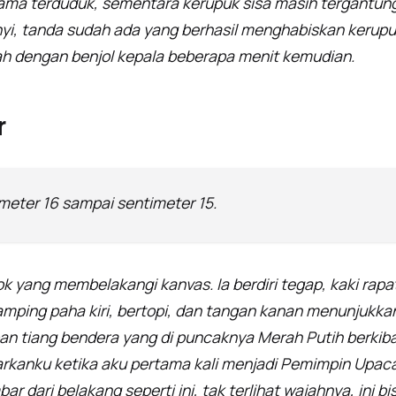
ma terduduk, sementara kerupuk sisa masih tergantung. 
bunyi, tanda sudah ada yang berhasil menghabiskan kerupu
ah dengan benjol kepala beberapa menit kemudian.
r
meter 16 sampai sentimeter 15.
k yang membelakangi kanvas. Ia berdiri tegap, kaki rapat
mping paha kiri, bertopi, dan tangan kanan menunjukka
epan tiang bendera yang di puncaknya Merah Putih berkiba
nku ketika aku pertama kali menjadi Pemimpin Upacara
r dari belakang seperti ini, tak terlihat wajahnya, ini bi