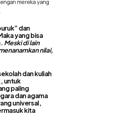
 dengan mereka yang
.
buruk” dan
Maka yang bisa
a.
Meski di lain
 menanamkan nilai,
ekolah dan kuliah
k, untuk
ang paling
negara dan agama
yang universal,
ermasuk kita