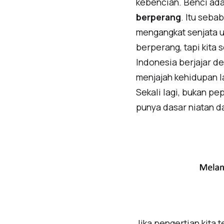
kebencian. Benci ada
berperang
. Itu seba
mengangkat senjata u
berperang, tapi kita s
Indonesia berjajar d
menjajah kehidupan la
Sekali lagi, bukan p
punya dasar niatan d
Jika pengertian kita t