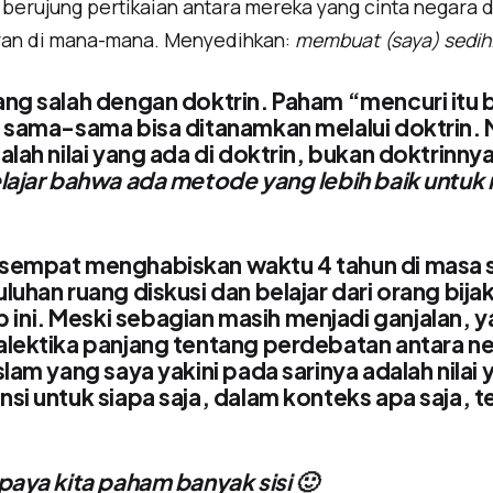
 berujung pertikaian antara mereka yang cinta negara
ran di mana-mana. Menyedihkan:
membuat (saya) sedih
ang salah dengan doktrin. Paham “mencuri itu 
” sama-sama bisa ditanamkan melalui doktrin. 
alah nilai yang ada di doktrin, bukan doktrinny
elajar bahwa ada metode yang lebih baik untuk
sempat menghabiskan waktu 4 tahun di masa s
luhan ruang diskusi dan belajar dari orang bija
ni. Meski sebagian masih menjadi ganjalan, y
alektika panjang tentang perdebatan antara 
slam yang saya yakini pada sarinya adalah nilai 
si untuk siapa saja, dalam konteks apa saja, t
paya kita paham banyak sisi 🙂