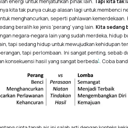
lah energi untuk menjatuhkan pihak lain.
Tapi kita tak 
bnya kita tak punya cukup alasan lagi untuk membenci neg
ntuk menghancurkan, seperti pahlawan kemerdekaan. Ki
edang beralih ke jenis ‘perang’ yang lain.
Kita sedang 
engan negara-negara lain yang sudah merdeka, hidup bu
in, tapi sedang hidup untuk mewujudkan kehidupan terb
eperangan, tapi perlombaan. Ini sangat penting, sebab
1
an konsekuensi hasil yang sangat berbeda
. Coba band
entang cinta tanah air ini salah arti dengan konteks keki