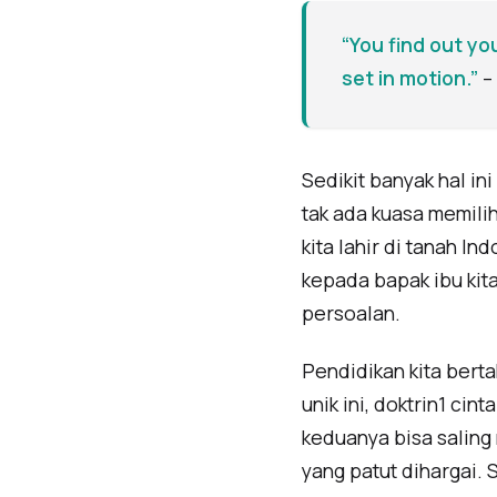
“You find out yo
set in motion.”
–
Sedikit banyak hal in
tak ada kuasa memilih 
kita lahir di tanah I
kepada bapak ibu kita
persoalan.
Pendidikan kita berta
unik ini, doktrin1 ci
keduanya bisa saling
yang patut dihargai.