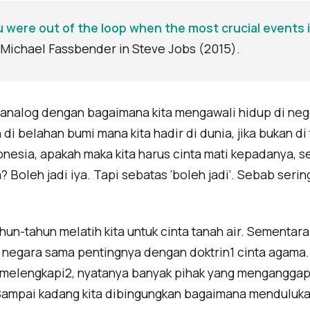
u were out of the loop when the most crucial events i
 Michael Fassbender in Steve Jobs (2015).
i analog dengan bagaimana kita mengawali hidup di nege
di belahan bumi mana kita hadir di dunia, jika bukan di t
ndonesia, apakah maka kita harus cinta mati kepadanya, 
? Boleh jadi iya. Tapi sebatas ‘boleh jadi’. Sebab serin
hun-tahun melatih kita untuk cinta tanah air. Sementar
nta negara sama pentingnya dengan doktrin1 cinta agam
 melengkapi2, nyatanya banyak pihak yang menganggap
 Sampai kadang kita dibingungkan bagaimana menduluka