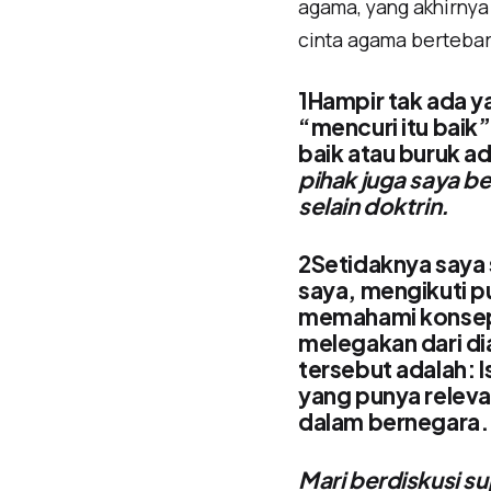
agama, yang akhirnya
cinta agama berteba
1Hampir tak ada y
“mencuri itu baik
baik atau buruk ad
pihak juga saya b
selain doktrin.
2Setidaknya saya 
saya, mengikuti pu
memahami konsep i
melegakan dari di
tersebut adalah: I
yang punya relevan
dalam bernegara.
Mari berdiskusi su