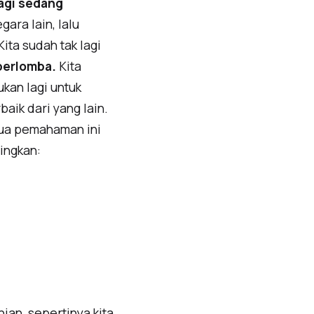
lagi sedang
ara lain, lalu
ta sudah tak lagi
berlomba.
Kita
kan lagi untuk
aik dari yang lain.
 dua pemahaman ini
ingkan:
nian, sepertinya kita