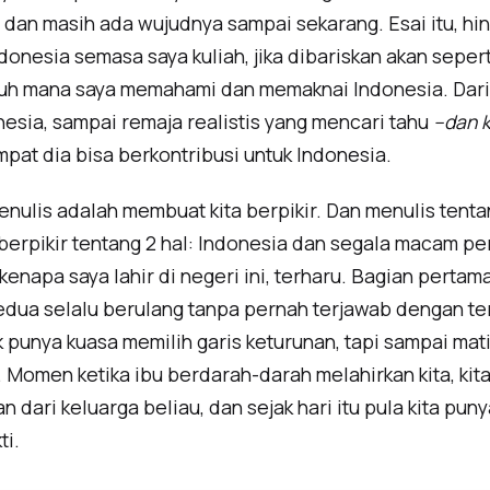
SD dan masih ada wujudnya sampai sekarang. Esai itu, hin
donesia semasa saya kuliah, jika dibariskan akan seper
h mana saya memahami dan memaknai Indonesia. Dari 
esia, sampai remaja realistis yang mencari tahu
–dan k
pat dia bisa berkontribusi untuk Indonesia.
enulis adalah membuat kita berpikir. Dan menulis tenta
erpikir tentang 2 hal: Indonesia dan segala macam p
 kenapa saya lahir di negeri ini, terharu. Bagian perta
edua selalu berulang tanpa pernah terjawab dengan ter
 tak punya kuasa memilih garis keturunan, tapi sampai ma
Momen ketika ibu berdarah-darah melahirkan kita, kit
 dari keluarga beliau, dan sejak hari itu pula kita pu
ti.