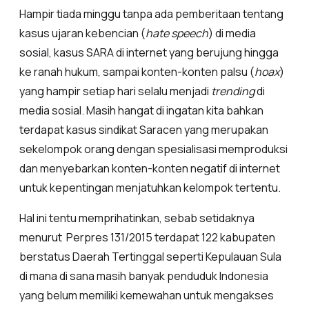
Hampir tiada minggu tanpa ada pemberitaan tentang
kasus ujaran kebencian (
hate speech
) di media
sosial, kasus SARA di internet yang berujung hingga
ke ranah hukum, sampai konten-konten palsu (
hoax
)
yang hampir setiap hari selalu menjadi
trending
di
media sosial. Masih hangat di ingatan kita bahkan
terdapat kasus sindikat Saracen yang merupakan
sekelompok orang dengan spesialisasi memproduksi
dan menyebarkan konten-konten negatif di internet
untuk kepentingan menjatuhkan kelompok tertentu.
Hal ini tentu memprihatinkan, sebab setidaknya
menurut Perpres 131/2015 terdapat 122 kabupaten
berstatus Daerah Tertinggal seperti Kepulauan Sula
di mana di sana masih banyak penduduk Indonesia
yang belum memiliki kemewahan untuk mengakses