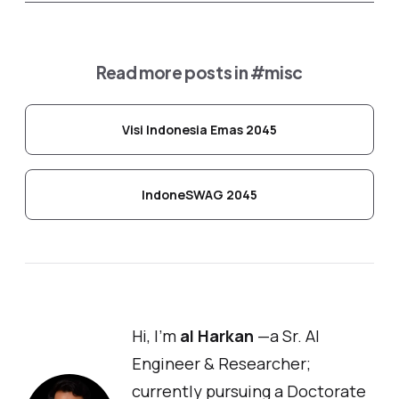
Read more posts in
#misc
Visi Indonesia Emas 2045
IndoneSWAG 2045
Hi, I'm
al Harkan
—a Sr. AI
Engineer & Researcher;
currently pursuing a Doctorate