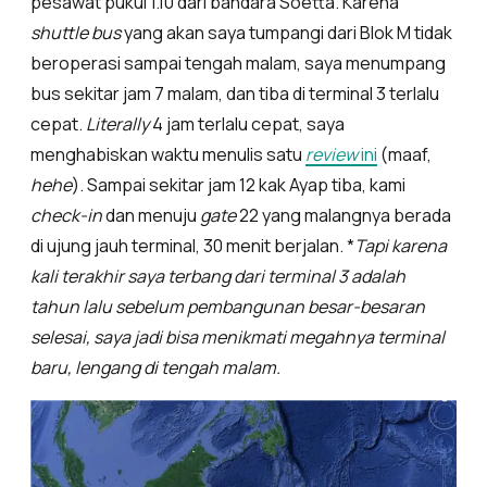
pesawat pukul 1.10 dari bandara Soetta. Karena
shuttle bus
yang akan saya tumpangi dari Blok M tidak
beroperasi sampai tengah malam, saya menumpang
bus sekitar jam 7 malam, dan tiba di terminal 3 terlalu
cepat.
Literally
4 jam terlalu cepat, saya
menghabiskan waktu menulis satu
review
ini
(maaf,
hehe
). Sampai sekitar jam 12 kak Ayap tiba, kami
check-in
dan menuju
gate
22 yang malangnya berada
di ujung jauh terminal, 30 menit berjalan. *
Tapi karena
kali terakhir saya terbang dari terminal 3 adalah
tahun lalu sebelum pembangunan besar-besaran
selesai, saya jadi bisa menikmati megahnya terminal
baru, lengang di tengah malam.