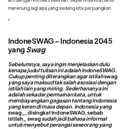
arti dengan konteks kekinian, sepertinya kita harus
merenung lagi apa yang sedang kita perjuangkan.
*
IndoneSWAG – Indonesia 2045
yang
Swag
Sebelumnya, saya ingin menjelaskan dulu
kenapa judul tulisan ini adalah IndoneSWAG.
Cukup penting diterangkan agar istilah
swag
yang saya maksud tak salah asosiasi dengan
istilah lain yang miring.
Sederhananya ini
adalah sekadar permainan kata, untuk
membayangkan gagasan tentang Indonesia
yang keren di masa depan
. Indonesia yang
swag_, disingkat IndoneSWAG, sebab
istilah_ swag
sudah jadi bahasa informal
untuk menyebut perangai seseorang yang