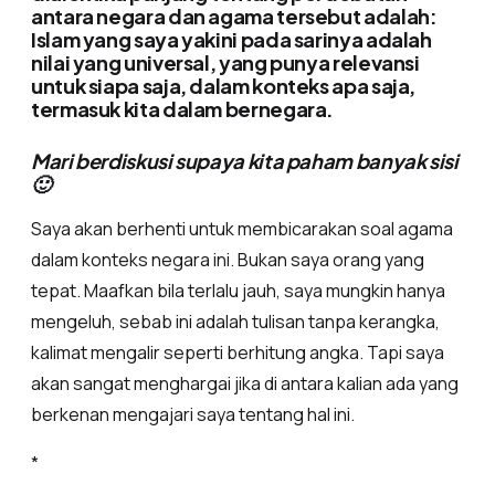
antara negara dan agama tersebut adalah:
Islam yang saya yakini pada sarinya adalah
nilai yang universal, yang punya relevansi
untuk siapa saja, dalam konteks apa saja,
termasuk kita dalam bernegara.
Mari berdiskusi supaya kita paham banyak sisi
🙂
Saya akan berhenti untuk membicarakan soal agama
dalam konteks negara ini. Bukan saya orang yang
tepat. Maafkan bila terlalu jauh, saya mungkin hanya
mengeluh, sebab ini adalah tulisan tanpa kerangka,
kalimat mengalir seperti berhitung angka. Tapi saya
akan sangat menghargai jika di antara kalian ada yang
berkenan mengajari saya tentang hal ini.
*