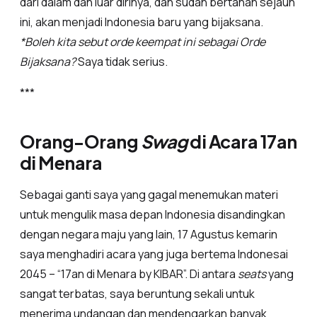
dari dalam dan luar dirinya, dan sudah bertahan sejauh
ini, akan menjadi Indonesia baru yang bijaksana.
*Boleh kita sebut orde keempat ini sebagai Orde
Bijaksana?
Saya tidak serius.
***
Orang-Orang
Swag
di Acara 17an
di Menara
Sebagai ganti saya yang gagal menemukan materi
untuk mengulik masa depan Indonesia disandingkan
dengan negara maju yang lain, 17 Agustus kemarin
saya menghadiri acara yang juga bertema Indonesai
2045 – “17an di Menara by KIBAR”. Di antara
seats
yang
sangat terbatas, saya beruntung sekali untuk
menerima undangan dan mendengarkan banyak