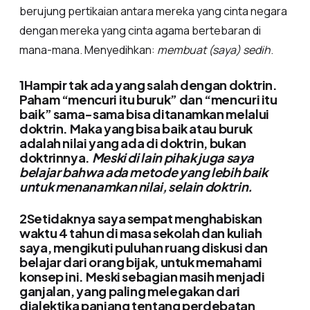
berujung pertikaian antara mereka yang cinta negara
dengan mereka yang cinta agama bertebaran di
mana-mana. Menyedihkan:
membuat (saya) sedih
.
1Hampir tak ada yang salah dengan doktrin.
Paham “mencuri itu buruk” dan “mencuri itu
baik” sama-sama bisa ditanamkan melalui
doktrin. Maka yang bisa baik atau buruk
adalah nilai yang ada di doktrin, bukan
doktrinnya.
Meski di lain pihak juga saya
belajar bahwa ada metode yang lebih baik
untuk menanamkan nilai, selain doktrin.
2Setidaknya saya sempat menghabiskan
waktu 4 tahun di masa sekolah dan kuliah
saya, mengikuti puluhan ruang diskusi dan
belajar dari orang bijak, untuk memahami
konsep ini. Meski sebagian masih menjadi
ganjalan, yang paling melegakan dari
dialektika panjang tentang perdebatan