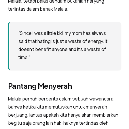
Malala, tetapi balas dendam bukanlah hal yang
terlintas dalam benak Malala.
“Since I was a little kid, my mom has always
said that hating is just a waste of energy. It
doesn’t benefit anyone and it’s a waste of
time.”
Pantang Menyerah
Malala pernah bercerita dalam sebuah wawancara,
bahwa ketika kita memutuskan untuk menyerah
berjuang, lantas apakah kita hanya akan membiarkan
begitu saja orang lain hak-haknya tertindas oleh